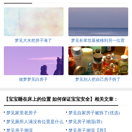
梦见大水把房子淹了
梦见长辈坟墓被移到另一位置
做梦梦见白房子
梦见别人把自己房子拆了
【宝宝睡在床上的位置 如何保证宝宝安全】相关文章：
梦见家里老房子
梦见自家房子被拆了(优选)
梦见厕所人满没有位置是什么
梦见房子潮湿(荐)
意思
梦见房子潮湿
梦见房子潮湿【荐】