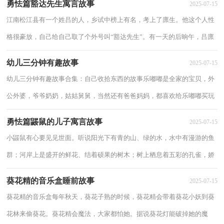
勇怯篇豁达先生寓言故事
2025-07-15
江南松江县有一个姓吕的人，乡试中榜上有名，考上了廪生。他这个人性
格很豪放，自己给自己取了个外号叫“豁达先生”。有一天的后晌午，吕廪
生豁达先生到县西某镇拜会朋友后回家，路过...
幼儿三分钟有趣故事
2025-07-15
幼儿三分钟有趣故事合集：自己收拾东西的故事乐嘟嘟是全家的宝贝，外
公外婆，爷爷奶奶，姑姑舅舅，当然还有爸爸妈妈，都喜欢给乐嘟嘟买玩
具。所以乐嘟嘟的玩具很多很多，他的小房间，从书桌...
勇怯篇鼹鼠的儿子寓言故事
2025-07-15
小鼹鼠有心要见见世面。听说阳光下有青的山、绿的水，水中有漫游的鱼
群；河岸上是盛开的鲜花、结着硕果的树木；树上栖息着五彩的孔雀，娇
小的黄莺在枝头婉啼……啊，这一切多么富于诱...
葵花精的音乐盒睡前故事
2025-07-15
葵花精的音乐盒每年秋天，葵花子熟的时候，葵花精会带着葵花小妖到葵
花林来偷葵花。葵花精会魔法，大家都怕她。据说葵花灯能破掉她的魔