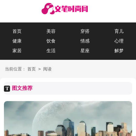
首页
美容
穿搭
育儿
健康
饮食
情感
心理
家居
生活
星座
解梦
>
当前位置：
首页
阅读
图文推荐
T