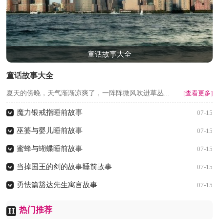
童话故事大全
童话故事大全
夏天的傍晚，天气渐渐凉爽了，一阵阵微风吹进草丛...
[查看更多]
魔力银戒指睡前故事
w
07-15
巫婆与婴儿睡前故事
w
07-15
蜜蜂与蝴蝶睡前故事
w
07-15
当掉国王的剑的故事睡前故事
w
07-15
勇怯篇豁达先生寓言故事
w
07-15
热门推荐
H