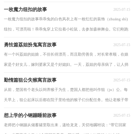
咒，可没人知道葵花灯在哪儿。葵花小妖不开心...
一枚魔力纽扣的故事
2025-07-15
一枚魔力纽扣的故事乖乖兔的白色风衣上有一枚红红的装饰（zhuāng shì)
纽扣，可漂亮啦！乖乖兔穿上它拉着小松鼠，去参加森林舞会。它们刚跑
过草地，小松鼠一摸脑袋，大叫：“不好了，我的...
勇怯篇荔姐扮鬼寓言故事
2025-07-15
有一个叫荔姐的姑娘，不但长得漂亮，而且勤劳善良，对长辈孝顺，在娘
家是个好女儿，嫁到婆家又是个好媳妇。一天，荔姐的母亲病了，让人捎
口信给荔姐，荔姐十分着急，她来不及等丈夫回来陪她一...
勤惰篇狙公失猴寓言故事
2025-07-15
从前，楚国有个老头以饲养猴子为生，楚国人都把他叫作狙（ju）公。每
天早上，狙公起床以后都在院子里给他的猴子们分配任务。他让老猴子带
着猴子们跳出去，采摘山里果树的果实。晚上，等猴...
想上学的小钢蹦睡前故事
2025-07-15
老师把小钢蹦从储蓄罐里取出来，递给龙龙，关切地嘱咐说：“带它回家