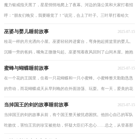
魔力银戒指天黑了，星星悄悄地爬上了夜幕。河边的蒲公英和大家打着招
呼：“朋友们晚安，我要睡觉了！”说完，合上了叶子。三叶草打着哈欠
说：“我也困了，大家慢慢玩，明天见！”说完也合上了...
巫婆与婴儿睡前故事
2025-07-15
桂花一样的月光洒向小屋。巫婆轻轻跨进窗台，弯身抱起摇篮里的婴儿。
沉睡一旁的爸妈，嘴角正微微勾起。巫婆驾着夜风回到了山间木屋。她抱
着婴儿落入巨大的摇椅上，婴儿在陌生的臂...
蜜蜂与蝴蝶睡前故事
2025-07-15
在一个花的王国里，住着一只花蝴蝶和一只小蜜蜂。小蜜蜂整天勤勤恳恳
的劳动，而花蝴蝶成天从早到晚的在外面游荡、玩耍。有一天，爱美的花
蝴蝶穿着漂亮的衣裙在花丛中飞来飞去。不...
当掉国王的剑的故事睡前故事
2025-07-15
当掉国王的剑的故事从前，有个国王整天被忧虑困扰。他担心自己的军队
吃败仗，害怕王宫的珍宝被抢劫，怀疑大臣们不忠心……总之，从登基那
时起，他就没过上一天舒坦日子。王宫外是个集...