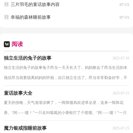
11
三片羽毛的童话故事内容
07-15
12
幸福的森林睡前故事
07-15
阅读
W
独立生活的兔子的故事
2025-07-16
独立生活的兔子的故事兔子昂当一天天长大了。妈妈教会了昂当生活的本
领后昂当就要脱离妈妈的怀抱，自己独立生活了。昂当非常勤奋好学，不
久就把生活的本领学到手了。兔妈妈对昂...
童话故事大全
2025-07-15
夏天的傍晚，天气渐渐凉爽了，一阵阵微风吹进草丛里，送来一阵阵花
香。“阿——嚏！”一只名叫呱呱的小青蛙打了个喷嚏。“阿——嚏！”一只
名叫咯咯的小青蛙打了个喷嚏。它们顺着声音...
魔力银戒指睡前故事
2025-07-15