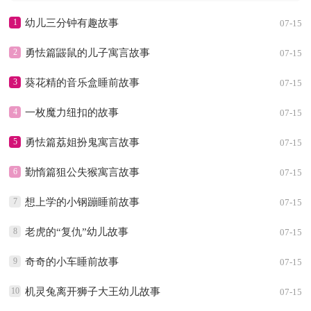
1
幼儿三分钟有趣故事
07-15
2
勇怯篇鼹鼠的儿子寓言故事
07-15
3
葵花精的音乐盒睡前故事
07-15
4
一枚魔力纽扣的故事
07-15
5
勇怯篇荔姐扮鬼寓言故事
07-15
6
勤惰篇狙公失猴寓言故事
07-15
7
想上学的小钢蹦睡前故事
07-15
8
老虎的“复仇”幼儿故事
07-15
9
奇奇的小车睡前故事
07-15
10
机灵兔离开狮子大王幼儿故事
07-15