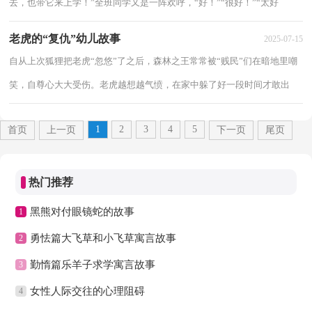
去，也带它来上学！”全班同学又是一阵欢呼，“好！”“很好！”“太好
了！”一枚一角的小钢蹦，不知是谁丢掉的，躺在马路边的...
老虎的“复仇”幼儿故事
2025-07-15
自从上次狐狸把老虎“忽悠”了之后，森林之王常常被“贱民”们在暗地里嘲
笑，自尊心大大受伤。老虎越想越气愤，在家中躲了好一段时间才敢出
门，但一刻也没有忘记对狐狸的仇恨，它一直...
1
2
3
4
5
首页
上一页
下一页
尾页
热门推荐
黑熊对付眼镜蛇的故事
1
勇怯篇大飞草和小飞草寓言故事
2
勤惰篇乐羊子求学寓言故事
3
女性人际交往的心理阻碍
4