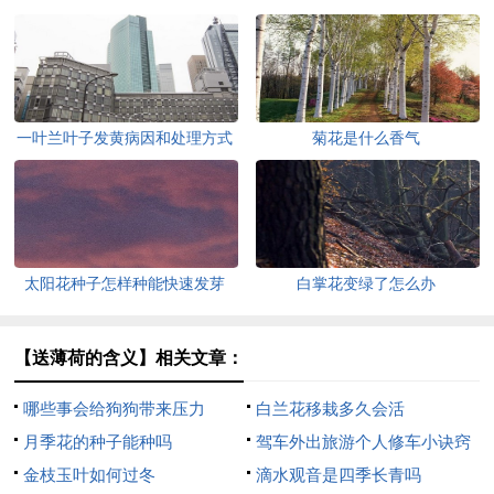
一叶兰叶子发黄病因和处理方式
菊花是什么香气
太阳花种子怎样种能快速发芽
白掌花变绿了怎么办
【送薄荷的含义】相关文章：
哪些事会给狗狗带来压力
白兰花移栽多久会活
月季花的种子能种吗
驾车外出旅游个人修车小诀窍
金枝玉叶如何过冬
滴水观音是四季长青吗