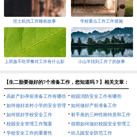
挖土机找工作睡前故事
学校重点工作工作措施
上班族不吃早餐对工作有什么影
小山羊找到工作了的故事
响?
【生二胎要做好的7个准备工作，您知道吗？】相关文章：
高龄产妇孕前准备工作有哪些
校园消防安全工作有哪些
如何做好农村小学的安全管理
如何做好产前准备工作
工作
如何抓好学校安全工作
射手座的三种性格特质和工作
校园安全管理工作预案
爱情态度
假期如何做好校园安全管理工
学校安全工作的重要性
作？
幼儿园安全防范工作